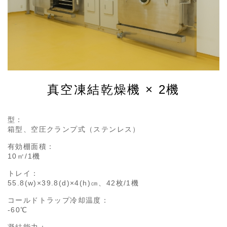
真空凍結乾燥機 × 2機
型：
箱型、空圧クランプ式（ステンレス）
有効棚面積：
10㎡/1機
トレイ：
55.8(w)×39.8(d)×4(h)㎝、42枚/1機
コールドトラップ冷却温度：
-60℃
凝結能力：