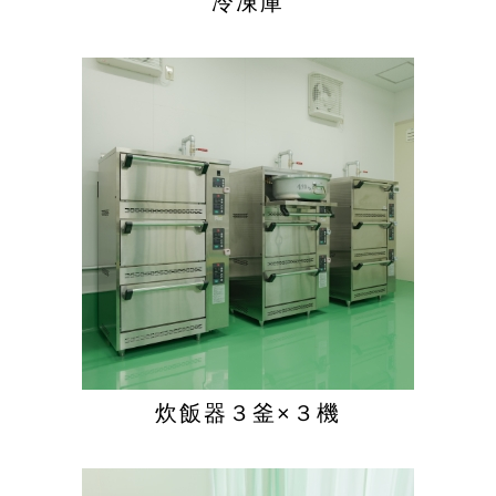
冷凍庫
炊飯器３釜×３機