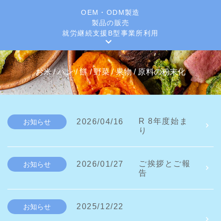
OEM・ODM製造
製品の販売
就労継続支援B型事業所利用
お米 / パン / 餅 / 野菜 / 果物 / 原料の粉末化
R 8年度始ま
2026/04/16
お知らせ
り
ご挨拶とご報
2026/01/27
お知らせ
告
2025/12/22
お知らせ