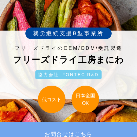
就労継続支援B型事業所
フリーズドライのOEM/ODM/受託製造
フリーズドライ工房まにわ
協力会社
FONTEC R&D
日本全国
低コスト
OK
お問合せは
こちら