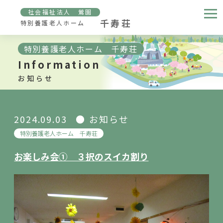
社会福祉法人 鶯園
千寿荘
特別養護老人ホーム
特別養護老人ホーム 千寿荘
Information
お知らせ
2024.09.03
お知らせ
特別養護老人ホーム 千寿荘
お楽しみ会① ３択のスイカ割り