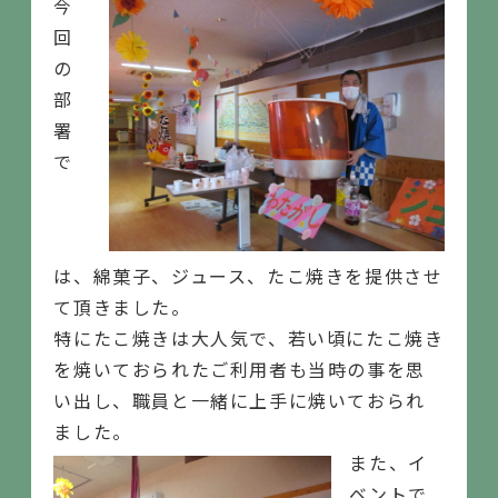
今
回
の
部
署
で
は、綿菓子、ジュース、たこ焼きを提供させ
て頂きました。
特にたこ焼きは大人気で、若い頃にたこ焼き
を焼いておられたご利用者も当時の事を思
い出し、職員と一緒に上手に焼いておられ
ました。
また、イ
ベントで