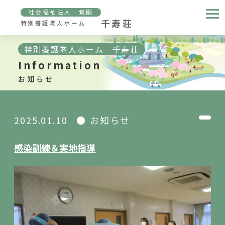
社会福祉法人 鶯園
千寿荘
特別養護老人ホーム
特別養護老人ホーム 千寿荘
Information
お知らせ
2025.01.10
お知らせ
感染訓練＆実地指導