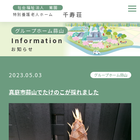
社会福祉法人 鶯園
千寿荘
特別養護老人ホーム
グループホーム蒜山
Information
お知らせ
2023.05.03
グループホーム蒜山
真庭市蒜山でたけのこが採れました